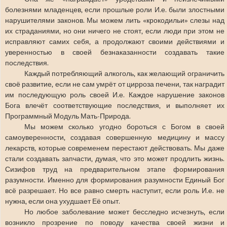
болезнями младенцев, если прошлые роли И.е. были злостными
нарушителями законов. Мы можем лить «крокодильи» слезы над
их страданиями, но они ничего не стоят, если люди при этом не
исправляют самих себя, а продолжают своими действиями и
уверенностью в своей безнаказанности создавать такие
последствия.
Каждый потребляющий алкоголь, как желающий ограничить
своё развитие, если не сам умрёт от цирроза печени, так наградит
им последующую роль своей И.е. Каждое нарушение законов
Бога влечёт соответствующие последствия, и выполняет их
Программный Модуль Мать-Природа.
Мы можем сколько угодно бороться с Богом в своей
самоуверенности, создавая совершенную медицину и массу
лекарств, которые современем перестают действовать. Мы даже
стали создавать запчасти, думая, что это может продлить жизнь.
Сизифов труд на предварительном этапе формирования
разумности. Именно для формирования разумности Единый Бог
всё разрешает. Но все равно смерть наступит, если роль И.е. не
нужна, если она ухудшает Её опыт.
Но любое заболевание может бесследно исчезнуть, если
возникло прозрение по поводу качества своей жизни и