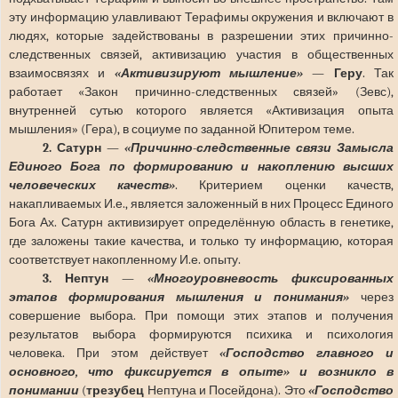
эту информацию улавливают Терафимы окружения и включают в
людях, которые задействованы в разрешении этих причинно-
следственных связей, активизацию участия в общественных
взаимосвязях и
«Активизируют мышление»
—
Геру
. Так
работает «Закон причинно-следственных связей» (Зевс),
внутренней сутью которого является «Активизация опыта
мышления» (Гера), в социуме по заданной Юпитером теме.
2. Сатурн
—
«Причинно-следственные связи Замысла
Единого Бога по формированию и накоплению высших
человеческих качеств»
. Критерием оценки качеств,
накапливаемых И.е., является заложенный в них Процесс Единого
Бога Ах. Сатурн активизирует определённую область в генетике,
где заложены такие качества, и только ту информацию, которая
соответствует накопленному И.е. опыту.
3. Нептун
—
«Многоуровневость фиксированных
этапов формирования мышления и понимания»
через
совершение выбора. При помощи этих этапов и получения
результатов выбора формируются психика и психология
человека. При этом действует
«Господство главного и
основного, что фиксируется в опыте» и возникло в
понимании
(
трезубец
Нептуна и Посейдона). Это
«Господство