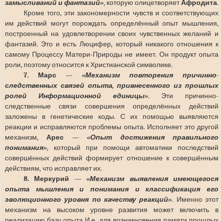
замысливаний и фантазий»
, которую олицетворяет
Афродита
.
Кроме того, эти закономерности чувств и соответствующих
им действий могут порождать определённый опыт мышления,
построенный на удовлетворении своих чувственных желаний и
фантазий. Это и есть Люцифер, который никакого отношения к
самому Процессу Матери-Природы не имеет. Он продукт опыта
роли, поэтому относится к Христианской символике.
7. Марс
—
«Механизм повторения причинно-
следственных связей опыта, привнесенного из прошлых
ролей Информационной единицы»
. Эти причинно-
следственные связи совершения определённых действий
заложены в генетические коды. С их помощью выявляются
реакции и исправляются проблемы опыта. Исполняет это другой
механизм,
Арес
—
«Опыт достижения правильного
понимания»
, который при помощи автоматики последствий
совершённых действий формирует отношение к совершённым
действиям, что исправляет их.
8. Меркурий
—
«Механизм выявления имеющегося
опыта мышления и понимания и классификация его
эволюционного уровня по качеству реакций»
. Именно этот
механизм на высоком уровне развития может включить в
реализацию базу опыта И.е. для возникновения памяти прошлых