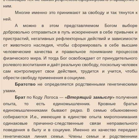
ним.
Многие именно это принимают за свободу и так тянутся к
ней.
А можно в этом представляемом Богом выборе
добровольно отправиться в путь искоренения в себе привычек и
пристрастий, негативных рефлекторных действий и зависимости
от животного наследия, чтобы сформировать в себе высшие
человеческие качества и правильное понимание процессов
физического мира. И тогда Бог освобождает от принудительного
ролевого воспитания и даёт реальную свободу, поскольку человек
сам контролирует свои действия, трудится и учится, чтобы
обрести свободу применения в социуме.
Братство
не определяется родственными генетическими
узами.
Брат
по Коду Логоса —
«Вторящий замыслу»
получения
опыта, то есть единомышленник. Кровные братья
единомышленниками бывают редко. В семью обыкновенно
собираются И.е., имеющие в единстве опыта миропонимания
одинаковые причинно-следственные связи неправильного
поведения в быту и в социуме. Именно их качество передает
генетическая линия семьи. Члены семьи и родственники