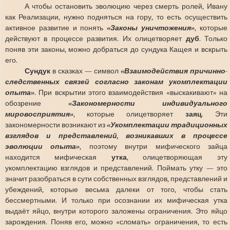
А чтобы остановить эволюцию через смерть ролей, Ивану
как Реализации, нужно подняться на гору, то есть осуществить
активное развитие и понять
«Законы уничтожения»
, которые
действуют в процессе развития. Их олицетворяет
дуб
. Только
поняв эти законы, можно добраться до сундука Кащея и вскрыть
его.
Сундук
в сказках — символ
«Взаимодействия причинно-
следственных связей согласно законам укомплектации
опыта»
. При вскрытии этого взаимодействия «выскакивают» на
обозрение
«Закономерности индивидуального
мировосприятия»
, которые олицетворяет
заяц
. Эти
закономерности возникают из
«
Укомплектации традиционных
взглядов и представлений, возникавших в процессе
эволюции опыта»
, поэтому внутри мифического зайца
находится мифическая
утка
, олицетворяющая эту
укомплектацию взглядов и представлений. Поймать утку — это
значит разобраться в сути собственных взглядов, представлений и
убеждений, которые весьма далеки от того, чтобы стать
бессмертными. И только при осознании их мифическая утка
выдаёт яйцо, внутри которого заложены ограничения. Это яйцо
зарождения. Поняв его, можно «сломать» ограничения, то есть