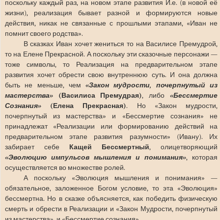
поскольку каждый раз, на новом этапе развития И.е. (в новой её
жизни), реализация бывает разной и формируются новые
действия, никак не связанные с прошлыми этапами, «Иван не
помнит своего родства».
В сказках Иван хочет жениться то на Василисе Премудрой,
то на Елене Прекрасной. А поскольку эти сказочные персонажи —
тоже символы, то Реализация на предварительном этапе
развития хочет обрести свою внутреннюю суть. И она должна
быть не меньше, чем
«Закон мудрости, почерпнутый из
мастерства»
(Василиса Премудрая)
, либо
«Бессмертие
Сознания»
(Елена Прекрасная)
. Но «Закон мудрости,
почерпнутый из мастерства» и «Бессмертие сознания» не
принадлежат «Реализации или формированию действий на
предварительном этапе развития разумности» (Ивану). Их
забирает себе
Кащей Бессмертный
, олицетворяющий
«Эволюцию импульсов мышления и понимания»
, которая
осуществляется во множестве ролей.
А поскольку «Эволюция мышления и понимания» —
обязательное, заложенное Богом условие, то эта «Эволюция»
бессмертна. Но в сказке объясняется, как победить физическую
смерть и обрести в Реализации и «Закон Мудрости, почерпнутый
из мастерства», и «Бессмертие сознания».