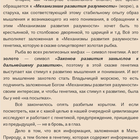
обращается к
«Механизмам развития разумности»
(морю), а
старуха, как соответствующий этому стабильному опыту образ
мышления и возникающего из него понимания, в обращении к
этим «Механизмам развития разумности» хочет быть то
крестьянкой, то столбовою дворянкой, то царицей и т.д. Всё это
выполняет заложенная в «Механизмы развития разумности»
генетика, которую в сказке олицетворяет золотая рыбка.
Рыба во всех религиозных мифах — символ генетики. А вот
золото
— символ
«Законов развития замыслов к
дальнейшему развитию»
, поэтому в этой сказке генетика
выступает как стимул к развитию мышления и понимания. И вот
это мышление захотело стать Владычицей морскою, то есть
подчинить заложенные Богом «Механизмы развития разумности»
своим интересам, и чтобы генетика, как стимул к развитию, была
бы у неё «на посылках».
Всё закончилось опять разбитым корытом. И если
посмотреть, как и с какой целью в нашей очередной цивилизации
исследуют и работают с генетикой, предупреждение, пришедшее
из предыдущей, — не в бровь, а в глаз.
Дело в том, что вся информация, заложенная в Мать-
Природу, а тем более в генетику, которая содержит информацию