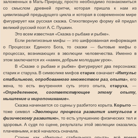
заложенных в Мать-Природу, просто необходимо познакомиться
со смыслом древней притчи, которая пришла к нам из
цивилизаций предыдущего цикла и которая в современном мире
фигурирует как русская сказка. Стихотворную форму ей придал
великий русский поэт А. С. Пушкин.
Это всем известная «Сказка о рыбаке и рыбке».
Если религиозные мифы — это шифрованная информация
о Процессах Единого Бога, то сказки — бытовые мифы о
процессах, возникающих в эволюции человечества. Именно в
этом заключается их «намек, добрым молодцам урок».
В «Сказке о рыбаке и рыбке» фигурируют два персонажа:
старик и старуха. В символике мифов
старик
означает
«Импульс
стабильного, опробованного множеством раз, опыта»
, его
жена, то есть внутренняя суть этого опыта,
старуха
, —
«Определенное, соответствующее этому опыту,
мышление и миропонимание»
.
Сказка начинается со сцены у разбитого корыта.
Корыто
—
тоже символ
«Эволюции процесса развития импульсов к
физическому развитию»
, то есть улучшению физических тел и
здоровья. А судя по сцене, результаты этой эволюции оказались
плачевными, и всё началось сначала.
Старик, как «Импульс стабильного опыта», всё время