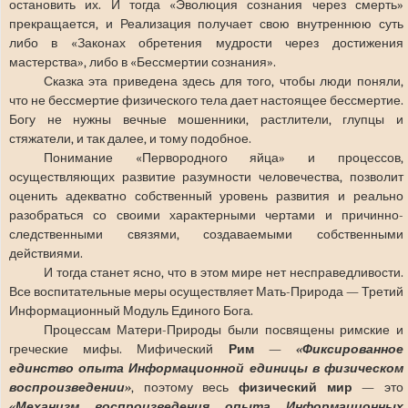
остановить их. И тогда «Эволюция сознания через смерть»
прекращается, и Реализация получает свою внутреннюю суть
либо в «Законах обретения мудрости через достижения
мастерства», либо в «Бессмертии сознания».
Сказка эта приведена здесь для того, чтобы люди поняли,
что не бессмертие физического тела дает настоящее бессмертие.
Богу не нужны вечные мошенники, растлители, глупцы и
стяжатели, и так далее, и тому подобное.
Понимание «Первородного яйца» и процессов,
осуществляющих развитие разумности человечества, позволит
оценить адекватно собственный уровень развития и реально
разобраться со своими характерными чертами и причинно-
следственными связями, создаваемыми собственными
действиями.
И тогда станет ясно, что в этом мире нет несправедливости.
Все воспитательные меры осуществляет Мать-Природа — Третий
Информационный Модуль Единого Бога.
Процессам Матери-Природы были посвящены римские и
греческие мифы. Мифический
Рим
—
«Фиксированное
единство опыта Информационной единицы в физическом
воспроизведении»
, поэтому весь
физический мир
— это
«Механизм воспроизведения опыта Информационных