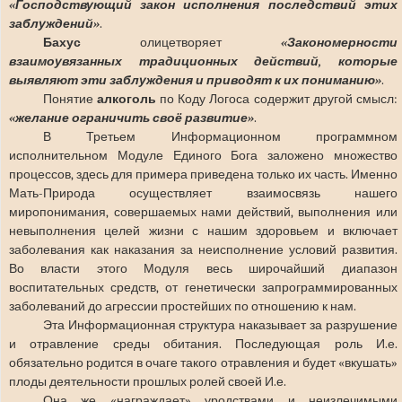
«Господствующий закон исполнения последствий этих
заблуждений»
.
Бахус
олицетворяет
«Закономерности
взаимоувязанных традиционных действий, которые
выявляют эти заблуждения и приводят к их пониманию»
.
Понятие
алкоголь
по Коду Логоса содержит другой смысл:
«желание ограничить своё развитие»
.
В Третьем Информационном программном
исполнительном Модуле Единого Бога заложено множество
процессов, здесь для примера приведена только их часть. Именно
Мать-Природа осуществляет взаимосвязь нашего
миропонимания, совершаемых нами действий, выполнения или
невыполнения целей жизни с нашим здоровьем и включает
заболевания как наказания за неисполнение условий развития.
Во власти этого Модуля весь широчайший диапазон
воспитательных средств, от генетически запрограммированных
заболеваний до агрессии простейших по отношению к нам.
Эта Информационная структура наказывает за разрушение
и отравление среды обитания. Последующая роль И.е.
обязательно родится в очаге такого отравления и будет «вкушать»
плоды деятельности прошлых ролей своей И.е.
Она же «награждает» уродствами и неизлечимыми