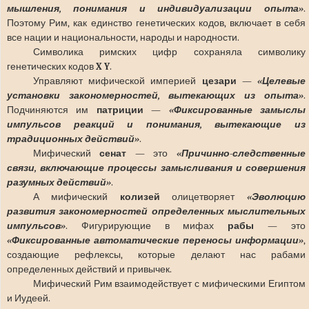
мышления, понимания и индивидуализации опыта»
.
Поэтому Рим, как единство генетических кодов, включает в себя
все нации и национальности, народы и народности.
Символика римских цифр сохраняла символику
генетических кодов
X Y
.
Управляют мифической империей
цезари
—
«Целевые
установки закономерностей, вытекающих из опыта»
.
Подчиняются им
патриции
—
«Фиксированные замыслы
импульсов реакций и понимания, вытекающие из
традиционных действий»
.
Мифический
сенат
— это
«Причинно-следственные
связи, включающие процессы замысливания и совершения
разумных действий»
.
А мифический
колизей
олицетворяет
«Эволюцию
развития закономерностей определенных мыслительных
импульсов»
. Фигурирующие в мифах
рабы
— это
«Фиксированные автоматические переносы информации»
,
создающие рефлексы, которые делают нас рабами
определенных действий и привычек.
Мифический Рим взаимодействует с мифическими Египтом
и Иудеей.