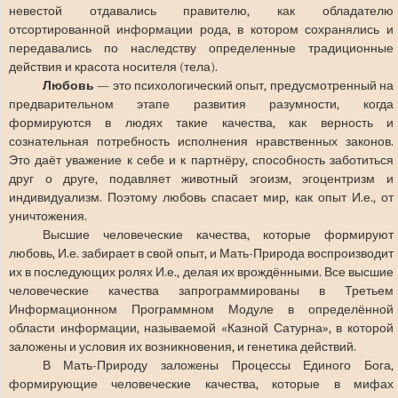
невестой отдавались правителю, как обладателю
отсортированной информации рода, в котором сохранялись и
передавались по наследству определенные традиционные
действия и красота носителя (тела).
Любовь
— это психологический опыт, предусмотренный на
предварительном этапе развития разумности, когда
формируются в людях такие качества, как верность и
сознательная потребность исполнения нравственных законов.
Это даёт уважение к себе и к партнёру, способность заботиться
друг о друге, подавляет животный эгоизм, эгоцентризм и
индивидуализм. Поэтому любовь спасает мир, как опыт И.е., от
уничтожения.
Высшие человеческие качества, которые формируют
любовь, И.е. забирает в свой опыт, и Мать-Природа воспроизводит
их в последующих ролях И.е., делая их врождёнными. Все высшие
человеческие качества запрограммированы в Третьем
Информационном Программном Модуле в определённой
области информации, называемой «Казной Сатурна», в которой
заложены и условия их возникновения, и генетика действий.
В Мать-Природу заложены Процессы Единого Бога,
формирующие человеческие качества, которые в мифах