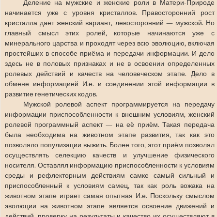
Деление на мужские и женские роли в Матери-Природе
начинается уже с уровня кристаллов. Правосторонний рост
кристалла дает женский вариант, левосторонний — мужской. Но
главный смысл этих ролей, которые начинаются уже с
минерального царства и проходят через всю эволюцию, включая
простейших в способе приёма и передачи информации. И дело
здесь не в половых признаках и не в освоении определенных
ролевых действий и качеств на человеческом этапе. Дело в
обмене информацией И.е. и соединении этой информации в
развитие генетических кодов.
Мужской ролевой аспект программируется на передачу
информации приспособленности к внешним условиям, женский
ролевой программный аспект — на её приём. Такая передача
была необходима на животном этапе развития, так как это
позволяло популизации выжить. Более того, этот приём позволял
осуществлять селекцию качеств и улучшение физического
носителя. Оставлял информацию приспособленности к условиям
среды и рефлекторным действиям самке самый сильный и
приспособленный к условиям самец, так как роль вожака на
животном этапе играет самая опытная И.е. Поскольку смыслом
эволюции на животном этапе является освоение движений и
действий, проверку на результаты и качество их осуществляют в