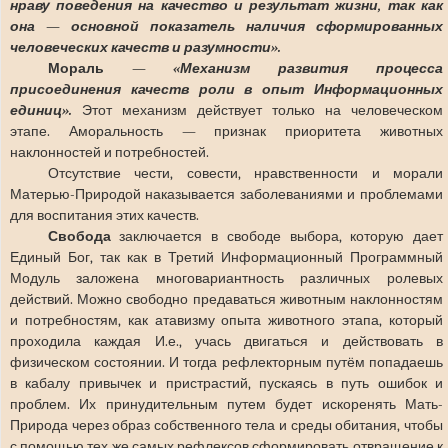
нраву поведения на качество и результат жизни, так как
она — основной показатель наличия сформированных
человеческих качеств и разумности».
Мораль —
«Механизм развития процесса
присоединения качеств роли в опыт Информационных
единиц».
Этот механизм действует только на человеческом
этапе. Аморальность — признак приоритета животных
наклонностей и потребностей.
Отсутствие чести, совести, нравственности и морали
Матерью-Природой наказывается заболеваниями и проблемами
для воспитания этих качеств.
Свобода
заключается в свободе выбора, которую дает
Единый Бог, так как в Третий Информационный Программный
Модуль заложена многовариантность различных ролевых
действий. Можно свободно предаваться животным наклонностям
и потребностям, как атавизму опыта животного этапа, который
проходила каждая И.е., учась двигаться и действовать в
физическом состоянии. И тогда рефлекторным путём попадаешь
в кабалу привычек и пристрастий, пускаясь в путь ошибок и
проблем. Их принудительным путем будет искоренять Мать-
Природа через образ собственного тела и среды обитания, чтобы
с помощью тех же самых рефлексов сформировать отвращение к