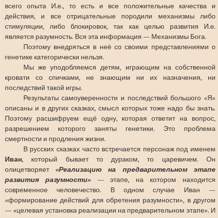
всего опыта И.е., то есть и все положительные качества и
действия, и все отрицательные породили механизмы либо
стимуляции, либо блокировок, так как целью развития И.е.
является разумность. Вся эта информация — Механизмы Бога.
Поэтому внедряться в неё со своими представлениями о
генетике категорически нельзя.
Мы же уподобляемся детям, играющим на собственной
кровати со спичками, не знающим ни их назначения, ни
последствий такой игры.
Результаты самоуверенности и последствий большого «Я»
описаны и в других сказках, смысл которых тоже надо бы знать.
Поэтому расшифруем ещё одну, которая ответит на вопрос,
разрешением которого заняты генетики. Это проблема
смертности и продления жизни.
В русских сказках часто встречается персонаж под именем
Иван
, который бывает то дураком, то царевичем. Он
олицетворяет
«Реализацию на предварительном этапе
развития разумности»
— этапе, на котором находится
современное человечество. В одном случае Иван —
«формирование действий для обретения разумности», в другом
— «целевая установка реализации на предварительном этапе». И