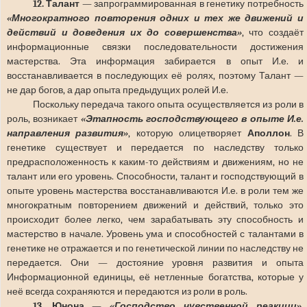
12. Талант
— запрограммированная в генетику потребность
«Многократного повторения одних и тех же движений и
действий и доведения их до совершенства»
, что создаёт
информационные связки последовательности достижения
мастерства. Эта информация забирается в опыт И.е. и
восстанавливается в последующих её ролях, поэтому Талант —
не дар богов, а дар опыта предыдущих ролей И.е.
Поскольку передача такого опыта осуществляется из роли в
роль, возникает
«Этапность господствующего в опыте И.е.
направления развития»
, которую олицетворяет
Аполлон
. В
генетике существует и передается по наследству только
предрасположенность к каким-то действиям и движениям, но не
талант или его уровень. Способности, талант и господствующий в
опыте уровень мастерства восстанавливаются И.е. в роли тем же
многократным повторением движений и действий, только это
происходит более легко, чем зарабатывать эту способность и
мастерство в начале. Уровень ума и способностей с талантами в
генетике не отражается и по генетической линии по наследству не
передается. Они — достояние уровня развития и опыта
Информационной единицы, её нетленные богатства, которые у
неё всегда сохраняются и передаются из роли в роль.
13. Юнона
—
«Господство чувственной реакции»
,