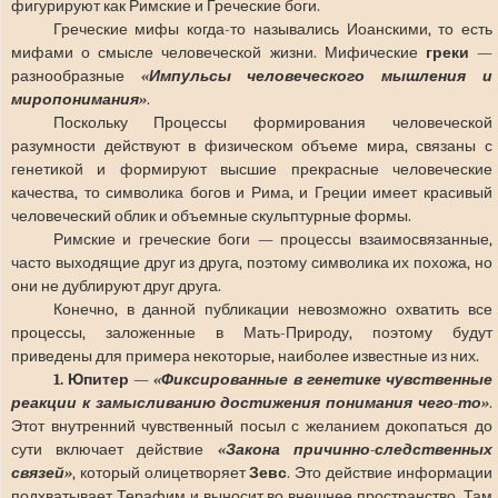
фигурируют как Римские и Греческие боги.
Греческие мифы когда-то назывались Иоанскими, то есть
мифами о смысле человеческой жизни. Мифические
греки
—
разнообразные
«Импульсы человеческого мышления и
миропонимания»
.
Поскольку Процессы формирования человеческой
разумности действуют в физическом объеме мира, связаны с
генетикой и формируют высшие прекрасные человеческие
качества, то символика богов и Рима, и Греции имеет красивый
человеческий облик и объемные скульптурные формы.
Римские и греческие боги — процессы взаимосвязанные,
часто выходящие друг из друга, поэтому символика их похожа, но
они не дублируют друг друга.
Конечно, в данной публикации невозможно охватить все
процессы, заложенные в Мать-Природу, поэтому будут
приведены для примера некоторые, наиболее известные из них.
1. Юпитер
—
«Фиксированные в генетике чувственные
реакции к замысливанию достижения понимания чего-то»
.
Этот внутренний чувственный посыл с желанием докопаться до
сути включает действие
«Закона причинно-следственных
связей»
, который олицетворяет
Зевс
. Это действие информации
подхватывает Терафим и выносит во внешнее пространство. Там