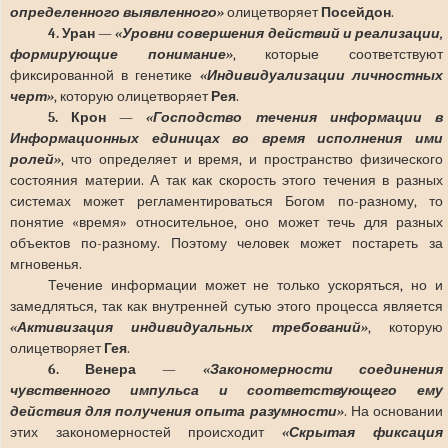
определенного выявленного»
олицетворяет
Посейдон
.
4. Уран
—
«Уровни совершения действий и реализации,
формирующие понимание»
, которые соответствуют
фиксированной в генетике
«Индивидуализации личностных
черт»
, которую олицетворяет
Рея
.
5. Крон
—
«Господство течения информации в
Информационных единицах во время исполнения ими
ролей»
, что определяет и время, и пространство физического
состояния материи. А так как скорость этого течения в разных
системах может регламентироваться Богом по-разному, то
понятие «время» относительное, оно может течь для разных
объектов по-разному. Поэтому человек может постареть за
мгновенья.
Течение информации может не только ускоряться, но и
замедляться, так как внутренней сутью этого процесса является
«Активизация индивидуальных требований»
, которую
олицетворяет
Гея
.
6. Венера
—
«Закономерности соединения
чувственного импульса и соответствующего ему
действия для получения опыта разумности»
. На основании
этих закономерностей происходит
«Скрытая фиксация