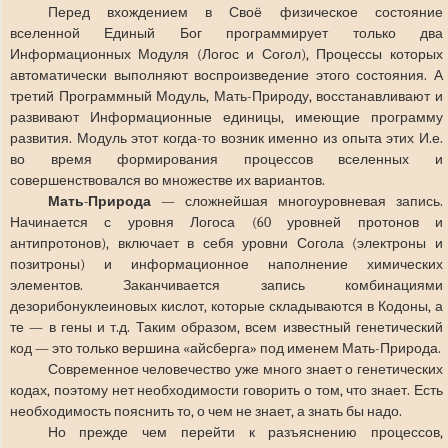
Перед вхождением в Своё физическое состояние
вселенной Единый Бог программирует только два
Информационных Модуля (Логос и Согол), Процессы которых
автоматически выполняют воспроизведение этого состояния. А
третий Программный Модуль, Мать-Природу, восстанавливают и
развивают Информационные единицы, имеющие программу
развития. Модуль этот когда-то возник именно из опыта этих И.е.
во время формирования процессов вселенных и
совершенствовался во множестве их вариантов.
Мать-Природа
— сложнейшая многоуровневая запись.
Начинается с уровня Логоса (60 уровней протонов и
антипротонов), включает в себя уровни Согола (электроны и
позитроны) и информационное наполнение химических
элементов. Заканчивается запись комбинациями
дезорибонуклеиновых кислот, которые складываются в Кодоны, а
те — в гены и т.д. Таким образом, всем известный генетический
код — это только вершина «айсберга» под именем Мать-Природа.
Современное человечество уже много знает о генетических
кодах, поэтому нет необходимости говорить о том, что знает. Есть
необходимость пояснить то, о чем не знает, а знать бы надо.
Но прежде чем перейти к разъяснению процессов,