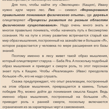
Для того, чтобы найти эту «Эволюцию» (Кащея), Ивану
нужно идти через лес.
Лес
— символ
«Формирования
правильного понимания физического опыта»
, где
деревья
олицетворяют
«Процессы развития по разным областям
физического существования»
. Надо очень много знать и
многое правильно понимать, чтобы начинать путь к бессмертию
сознания. Но на пути к этому развитию встречается старый как
мир образ мышления, построенный на зазнайстве и большом «Я»,
которое разрастается у человека по мере расширения его базы
знаний.
Поэтому именно в лесу живет такой образ мышления,
который олицетворяет старуха — Баба Яга. А поскольку подобный
образ мышления и приводит к смерти роль, то этот персонаж
знает путь к Кащею. Чтобы «Реализация» (Иван) преодолела
большое «Я», его не надо слушать.
Сказка предупреждает, что опыт реализации, построенный
на этом образе мышления, превращается в камень. Только
победив Ягу, можно дойти до понимания смысла Кащея. Ведь
именно образ мышления, по
строенный на большом «Я»,
приводит роль к ранней смерти, поскольку включаются
ограничения из-за характерных черт и самомнения.