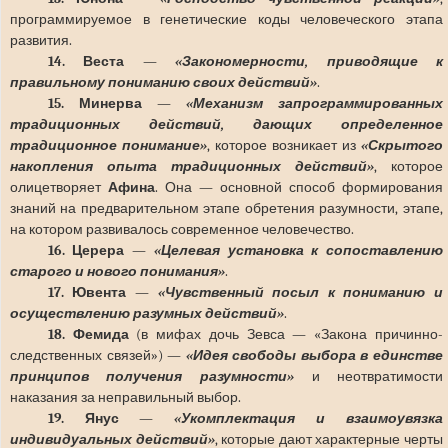
программируемое в генетические коды человеческого этапа
развития.
14. Веста
—
«Закономерности, приводящие к
правильному пониманию своих действий»
.
15. Минерва
—
«Механизм запрограммированных
традиционных действий, дающих определенное
традиционное понимание»
, которое возникает из
«Скрытого
накопления опыта традиционных действий»
, которое
олицетворяет
Афина
. Она — основной способ формирования
знаний на предварительном этапе обретения разумности, этапе,
на котором развивалось современное человечество.
16. Церера
—
«Целевая установка к сопоставлению
старого и нового понимания»
.
17. Ювента
—
«Чувственный посыл к пониманию и
осуществлению разумных действий»
.
18. Фемида
(в мифах дочь Зевса — «Закона причинно-
следственных связей») —
«Идея свободы выбора в единстве
принципов получения разумности»
и неотвратимости
наказания за неправильный выбор.
19. Янус
—
«Укомплектация и взаимоувязка
индивидуальных действий»
, которые дают характерные черты