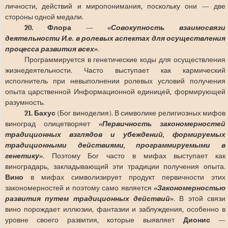
личности, действий и миропонимания, поскольку они — две
стороны одной медали.
20. Флора
—
«Совокупность взаимосвязи
деятельности И.е. в ролевых аспектах для осуществления
процесса развития всех»
.
Программируется в генетические коды для осуществления
жизнедеятельности. Часто выступает как кармический
исполнитель при невыполнении ролевых условий получения
опыта царственной Информационной единицей, формирующей
разумность.
21. Бахус
(Бог виноделия). В символике религиозных мифов
виноград олицетворяет
«Первичность закономерностей
традиционных взглядов и убеждений, формируемых
традиционными действиями, программируемыми в
генетику»
. Поэтому Бог часто в мифах выступает как
виноградарь, закладывающий эти традиции получения опыта.
Вино
в мифах символизирует продукт первичности этих
закономерностей и поэтому само является
«Закономерностью
развития путем традиционных действий»
. В этой связи
вино порождает иллюзии, фантазии и заблуждения, особенно в
уровне своего развития, которые выявляет
Дионис —