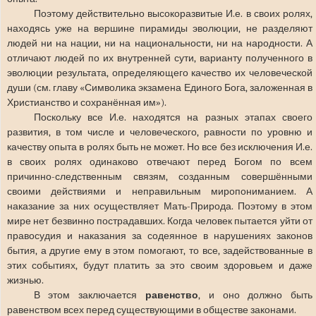
Поэтому действительно высокоразвитые И.е. в своих ролях,
находясь уже на вершине пирамиды эволюции, не разделяют
людей ни на нации, ни на национальности, ни на народности. А
отличают людей по их внутренней сути, варианту полученного в
эволюции результата, определяющего качество их человеческой
души (см. главу «Символика экзамена Единого Бога, заложенная в
Христианство и сохранённая им»).
Поскольку все И.е. находятся на разных этапах своего
развития, в том числе и человеческого, равности по уровню и
качеству опыта в ролях быть не может. Но все без исключения И.е.
в своих ролях одинаково отвечают перед Богом по всем
причинно-следственным связям, созданным совершёнными
своими действиями и неправильным миропониманием. А
наказание за них осуществляет Мать-Природа. Поэтому в этом
мире нет безвинно пострадавших. Когда человек пытается уйти от
правосудия и наказания за содеянное в нарушениях законов
бытия, а другие ему в этом помогают, то все, задействованные в
этих событиях, будут платить за это своим здоровьем и даже
жизнью.
В этом заключается
равенство
, и оно должно быть
равенством всех перед существующими в обществе законами.