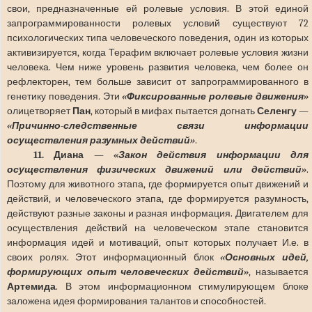
свои, предназначенные ей ролевые условия. В этой единой
запрограммированности ролевых условий существуют 72
психологических типа человеческого поведения, один из которых
активизируется, когда Терафим включает ролевые условия жизни
человека. Чем ниже уровень развития человека, чем более он
рефлекторен, тем больше зависит от запрограммированного в
генетику поведения. Эти
«Фиксированные ролевые движения»
олицетворяет
Пан
, который в мифах пытается догнать
Селенгу
—
«Причинно-следственные связи информации
осуществления разумных действий»
.
11. Диана
—
«Закон действия информации для
осуществления физических движений или действий»
.
Поэтому для животного этапа, где формируется опыт движений и
действий, и человеческого этапа, где формируется разумность,
действуют разные законы и разная информация. Двигателем для
осуществления действий на человеческом этапе становится
информация идей и мотиваций, опыт которых получает И.е. в
своих ролях. Этот информационный блок
«Основных идей,
формирующих опыт человеческих действий»
, называется
Артемида
. В этом информационном стимулирующем блоке
заложена идея формирования талантов и способностей.