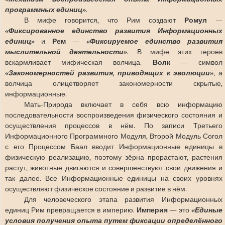
программных единиц»
.
В мифе говорится, что Рим создают
Ромул
—
«Фиксированное единство развития Информационных
единиц»
и
Рем
—
«Фиксируемое единство развития
мыслительной деятельности»
. В мифе этих героев
вскармливает мифическая волчица.
Волк
— символ
«Закономерностей развития, приводящих к эволюции»
, а
волчица олицетворяет закономерности скрытые,
информационные.
Мать-Природа включает в себя всю информацию
последовательности воспроизведения физического состояния и
осуществления процессов в нём. По записи Третьего
Информационного Программного Модуля, Второй Модуль Согол
с его Процессом Баал вводит Информационные единицы в
физическую реализацию, поэтому зёрна прорастают, растения
растут, животные двигаются и совершенствуют свои движения и
так далее. Все Информационные единицы на своих уровнях
осуществляют физическое состояние и развитие в нём.
Для человеческого этапа развития Информационных
единиц Рим превращается в империю.
Империя
— это
«Единые
условия получения опыта путем фиксации определённого