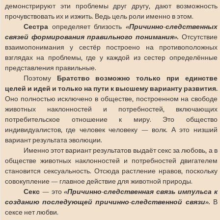
демонстрируют эти проблемы друг другу, дают возможность
прочувствовать их и изжить. Ведь цель роли именно в этом.
Сестра
определяет близость
«Причинно-следственных
связей формирования правильного понимания».
Отсутствие
взаимопонимания у сестёр построено на противоположных
взглядах на проблемы, где у каждой из сестер определённые
представления правильные.
Поэтому
Братство возможно только при единстве
целей и идей и только на пути к высшему варианту развития
.
Оно полностью исключено в обществе, построенном на свободе
животных наклонностей и потребностей, включающих
потребительское отношение к миру. Это общество
индивидуалистов, где человек человеку — волк. А это низший
вариант результата эволюции.
Именно этот вариант результатов выдаёт секс за любовь, а в
обществе животных наклонностей и потребностей двигателем
становится сексуальность. Отсюда растление нравов, поскольку
совокупление — главное действие для животной природы.
Секс
—
это
«Причинно-следственная связь импульса к
созданию последующей причинно-следственной связи».
В
сексе нет любви.