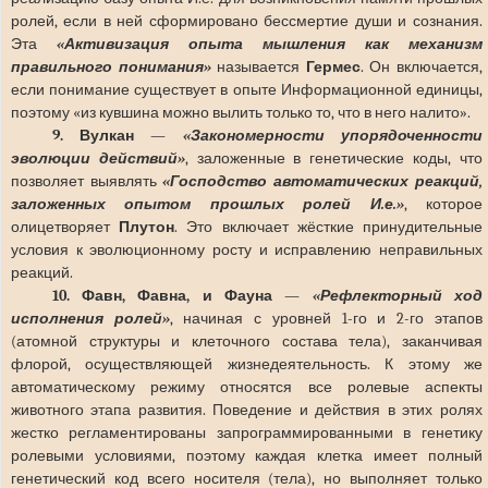
ролей, если в ней сформировано бессмертие души и сознания.
Эта
«Активизация опыта мышления как механизм
правильного понимания»
называется
Гермес
. Он включается,
если понимание существует в опыте Информационной единицы,
поэтому «из кувшина можно вылить только то, что в него налито».
9. Вулкан
—
«Закономерности упорядоченности
эволюции действий»
, заложенные в генетические коды, что
позволяет выявлять
«Господство автоматических реакций,
заложенных опытом прошлых ролей И.е.»
, которое
олицетворяет
Плутон
. Это включает жёсткие принудительные
условия к эволюционному росту и исправлению неправильных
реакций.
10. Фавн, Фавна, и Фауна
—
«Рефлекторный ход
исполнения ролей»
, начиная с уровней 1-го и 2-го этапов
(атомной структуры и клеточного состава тела), заканчивая
флорой, осуществляющей жизнедеятельность. К этому же
автоматическому режиму относятся все ролевые аспекты
животного этапа развития. Поведение и действия в этих ролях
жестко регламентированы запрограммированными в генетику
ролевыми условиями, поэтому каждая клетка имеет полный
генетический код всего носителя (тела), но выполняет только