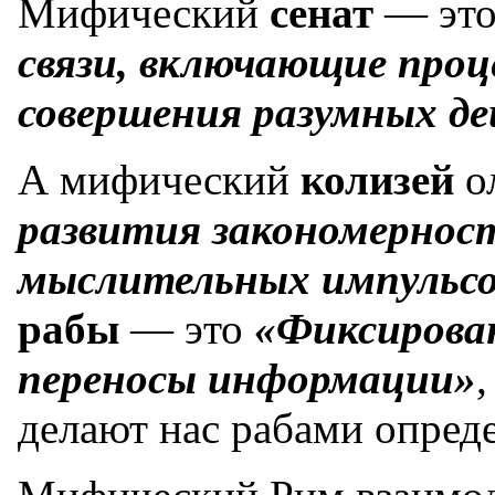
Мифический
сенат
— эт
связи, включающие проц
совершения разумных д
А мифический
колизей
о
развития закономернос
мыслительных импульсо
рабы
— это
«Фиксирова
переносы информации»
делают нас рабами опред