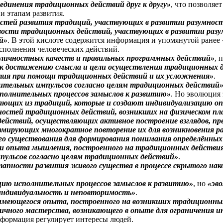
единения традиционных действий друг к другу»
, что позволяе
и этапам развития.
остей развития традиций, участвующих в развитии разумнос
вости традиционных действий, участвующих в развитии разу
й»
. В этой кислоте содержится информация и упомянутой ранее
сполнения человеческих действий.
 личностных качеств и правильных программных действий»
, 
к достижению смысла и цели осуществления традиционных 
тия при помощи традиционных действий и их усложнения»
.
ительных импульсов согласно целям традиционных действий
полнительных процессов замыслов к развитию»
. Но эволюция
екающих из традиций, которые и создают индивидуализацию о
ностей традиционных действий, возникших на физическом пл
ействий, осуществляющих активное построение взглядов, пр
мирующих многократное повторение их для возникновения р
го существования для формирования понимания определённы
зи опыта мышления, построенного на традиционных действи
пульсов согласно целям традиционных действий»
.
пности развития живого существа в процессе скрытого нако
ию исполнительных процессов замыслов к развитию»
, но
«эв
индивидуальность и неповторимость»
.
имеющегося опыта, построенного на возникших традиционны
личного мастерства, возникающего в опыте для ограничения
информация регулирует интересы людей.