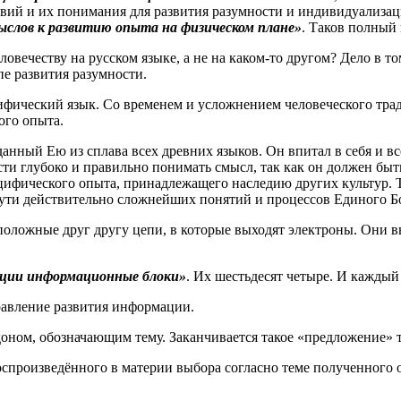
ий и их понимания для развития разумности и индивидуализац
слов к развитию опыта на физическом плане»
. Таков полный 
ловечеству на русском языке, а не на каком-то другом? Дело в 
е развития разумности.
ифический язык. Со временем и усложнением человеческого тра
ого опыта.
нный Ею из сплава всех древних языков. Он впитал в себя и в
ости глубоко и правильно понимать смысл, так как он должен бы
ецифического опыта, принадлежащего наследию других культур. 
сути действительно сложнейших понятий и процессов Единого Б
положные друг другу цепи, в которые выходят электроны. Они
юции информационные блоки»
. Их шестьдесят четыре. И каждый
равление развития информации.
оном, обозначающим тему. Заканчивается такое «предложение» 
воспроизведённого в материи выбора согласно теме полученного 