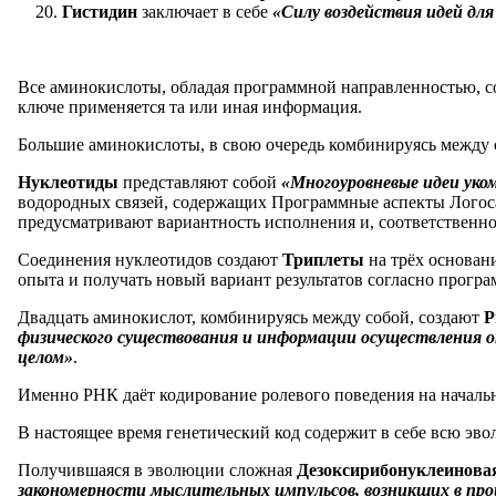
Гистидин
заключает в себе
«Силу воздействия идей дл
Все аминокислоты, обладая программной направленностью, с
ключе применяется та или иная информация.
Большие аминокислоты, в свою очередь комбинируясь между 
Нуклеотиды
представляют собой
«Многоуровневые идеи уко
водородных связей, содержащих Программные аспекты Логоса
предусматривают вариантность исполнения и, соответственно,
Соединения нуклеотидов создают
Триплеты
на трёх основан
опыта и получать новый вариант результатов согласно прогр
Двадцать аминокислот, комбинируясь между собой, создают
Р
физического существования и информации осуществления 
целом»
.
Именно РНК даёт кодирование ролевого поведения на начальн
В настоящее время генетический код содержит в себе всю эв
Получившаяся в эволюции сложная
Дезоксирибонуклеинова
закономерности мыслительных импульсов, возникших в проц