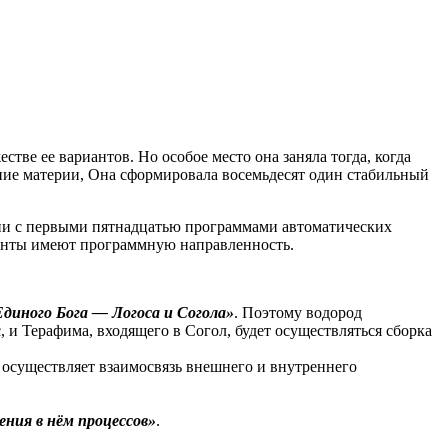
е ее вариантов. Но особое место она заняла тогда, когда
яние материи, Она сформировала восемьдесят один стабильный
твии с первыми пятнадцатью программами автоматических
ементы имеют программную направленность.
диного Бога — Логоса и Согола»
. Поэтому водород
 и Терафима, входящего в Согол, будет осуществляться сборка
 осуществляет взаимосвязь внешнего и внутреннего
ния в нём процессов»
.