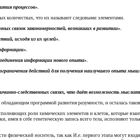
ития процессов»
.
ых количествах, что их называют следовыми элементами.
ых связок закономерностей, возникших в развитии»
.
вий, исходя из их целей»
.
нформации»
.
оединения информации нового опыта»
.
ограничения действий для получения наилучшего опыта мыш
ричинно-следственных связях, что даёт возможность мыслит
 обладающим программой развития разумности, и осталась таковы
 исполняющих роли химических элементов и клеток, которые вза
ки, имея в себе генетическую запись всего тела, исполняют толь
и физический носитель, так как И.е. первого этапа могут входит