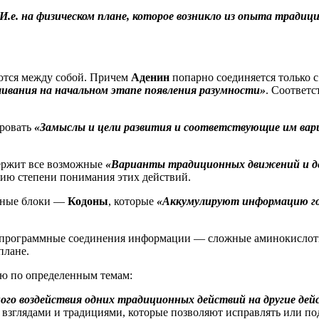
.е. на физическом плане, которое возникло из опыта тради
тся между собой. Причем
Аденин
попарно соединяется только 
ивания на начальном этапе появления разумности»
. Соответ
ировать
«Замыслы и цели развития и соответствующие им ва
держит все возможные
«Варианты традиционных движений и дей
цию степени понимания этих действий.
нные блоки —
Кодоны
, которые
«Аккумулируют информацию гос
 программные соединения информации — сложные аминокислоты
плане.
ю по определенным темам:
го воздействия одних традиционных действий на другие дей
зглядами и традициями, которые позволяют исправлять или под