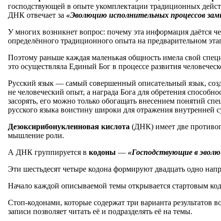
господствующей в опыте укомплектации традиционных действ
ДНК отвечает за
«Эволюцию исполнительных процессов замы
У многих возникнет вопрос: почему эта информация даётся че
определённого традиционного опыта на предварительном этап
Поэтому раньше каждая маленькая общность имела свой спец
это осуществляла Единый Бог в процессе развития человеческ
Русский язык — самый совершенный описательный язык, созда
не человеческий опыт, а награда Бога для обретения способн
засорять, его можно только обогащать внесением понятий сп
русского языка воистину широки для отражения внутренней 
Дезоксирибонуклеиновая кислота
(ДНК) имеет две противо
мышление роли.
А ДНК группируется в
кодоны
—
«Господствующие в эвол
Эти шестьдесят четыре кодона формируют двадцать одно нап
Начало каждой описываемой темы открывается стартовым код
Стоп-кодонами, которые содержат три варианта результатов 
записи позволяет читать её и подразделять её на темы.