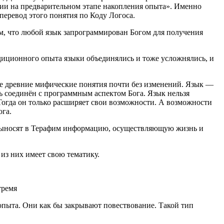
ии на предварительном этапе накопления опыта». Именно
перевод этого понятия по Коду Логоса.
том, что любой язык запрограммирован Богом для получения
диционного опыта языки объединялись и тоже усложнялись, и
се древние мифические понятия почти без изменений. Язык —
ть соединён с программным аспектом Бога. Язык нельзя
Тогда он только расширяет свои возможности. А возможности
ога.
 выносят в Терафим информацию, осуществляющую жизнь и
 из них имеет свою тематику.
тремя
опыта. Они как бы закрывают повествование. Такой тип