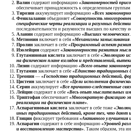
Валин
содержит информацию
«Закономерностей присо
обеспечивает принадлежность к определенным группам 
Тирозин
аккумулирует информацию
«Всех закономерн
Фенилаланин
объединяет
«Совокупность многоуровне
специфические черты реализации и разумных действи
последовательности и разумности высших по качеству и
Аланин
содержит информацию
«Высших человеческих
Метионин
включает в себя
«Механизмы замысливания 
Пролин
заключает в себе
«Программный аспект разви
Изолейцин
содержит
«Закономерности развития мысл
Глутаминовая кислота
заключает в себе
«Эволюцию ис
на физическом плане взглядов и представлений, выт
Лизин
содержит информацию
«Всего опыта закономер
Глутамин
заключает в себе
«Единство традиционных д
Треонин
—
«Господство традиционных действий, фор
Цистеин
заключает в себе
«Цели исполнения физическо
Серин
аккумулирует
«Все причинно-следственные свя
Лейцин
содержит в себе
«Весь опыт мыслительных им
Триптофан
обеспечивает
«Многократную фиксацию эта
реализации на физическом плане»
.
Аспарагиновая кислота
заключает в себе тоже
«Эволюц
иных традиционных действий, кроме тех, что дают 
Глицин
фиксирует требования
«Активного улучшения 
Аспарагин
содержит в себе информацию
«Уровней раз
и восстановлению мастерства»
. Таким образом, эта 