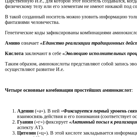
Царственную И.е., для которой этот носитель создавался, ког
физическому телу или его элементам не имеют никакой под с
В такой созданный носитель можно уловить информацию тольк
фантазиями человечества.
Генетические коды зафиксированы комбинациями аминокисло
Амино
означает
«Единство реализации традиционных дейс
Кислота
заключают в себе
«Эволюцию исполнительных проце
Таким образом, аминокислоты представляют собой запись э
осуществляют развитие И.е.
Четыре основные комбинации простейших аминокислот
:
Аденин
(«а»). В ней «
Фиксируется первый уровень свя
взаимосвязь действия и его понимания (соответствует 
Гуанин
(«г») фиксирует
«Активный посыл к реализаци
аспекту АТ).
Цитозин
(«ц»). В этой кислоте закладывается информа