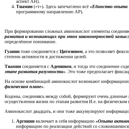
аспект АН).
Тиамин
(«т»). Здесь запечатлено всё
«Единство опыта И
программному направлению АР).
При формировании сложных аминокислот элементы соединяю
развития и возникающих при этом закономерностей замысл
определённое понимание.
Гуанин
тоже соединяется с
Цитозином
, а это позволяет фикс
степени активности в достижении целей.
Тиамин
соединяется с
Аденином
, и тогда это соединение со
этапе развития разумности»
. Это тоже предполагает фикса
На основе комбинаций аминокислот возникают информацио
физическом плане»
.
Кодоны, соединяясь между собой, формируют очень длинные
осуществления жизни по этапам развития И.е. на физическом 
Аминокислот двадцать, и они тоже аккумулируют информаци
Аргинин
включает в себя информацию
«Опыта активно
информацию по реализации действий со сложившимися в