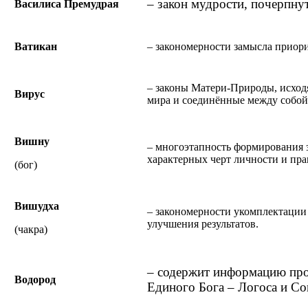
– закон мудрости, почерпнут
Василиса Премудрая
Ватикан
– закономерности замысла приори
– законы Матери-Природы, исход
Вирус
мира и соединённые между собой
Вишну
– многоэтапность формирования
характерных черт личности и пр
(бог)
Вишудха
– закономерности укомплектации
улучшения результатов.
(чакра)
– содержит информацию пр
Водород
Единого Бога – Логоса и Со