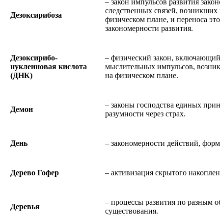
– закон импульсов развития зако
следственных связей, возникших 
Дезоксирибоза
физическом плане, и переноса эт
закономерности развития.
Дезоксирибо-
– физический закон, включающий 
нуклеиновая кислота
мыслительных импульсов, возник
(ДНК)
на физическом плане.
– законы господства единых пр
Демон
разумности через страх.
День
– закономерности действий, фор
Дерево Гофер
– активизация скрытого накопле
– процессы развития по разным о
Деревья
существования.