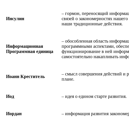
– гормон, переносящий информа
Инсулин
связей о закономерностях нашег
наши традиционные действия.
– обособленная область информа
Информационная
программными аспектами, обес
Программная единица
функционирование в ней информ
самостоятельно накапливать инф
– смысл совершения действий и 
Иоанн Креститель
плане.
Иод
– идея о едином старте развития.
Иордан
– информация развития закономе