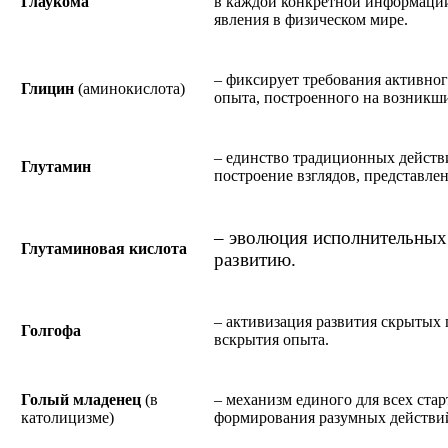
Глаукома
в каждой конкретной информации
явления в физическом мире.
– фиксирует требования активно
Глицин
(аминокислота)
опыта, построенного на возникш
– единство традиционных действ
Глутамин
построение взглядов, представле
– эволюция исполнительных
Глутаминовая кислота
развитию.
– активизация развития скрытых 
Голгофа
вскрытия опыта.
Голый младенец
(в
– механизм единого для всех стар
католицизме)
формирования разумных действи