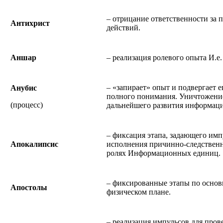
– отрицание ответственности за 
Антихрист
действий.
Аншар
– реализация ролевого опыта И.е.
– «запирает» опыт и подвергает 
Анубис
полного понимания. Уничтожени
(процесс)
дальнейшего развития информац
– фиксация этапа, задающего имп
Апокалипсис
исполнения причинно-следственн
ролях Информационных единиц.
– фиксированные этапы по основ
Апостолы
физическом плане.
– реализация импульсов для пров