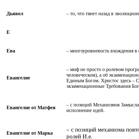
Дьявол
– то, что тянет назад в эволюцио
Е
Ева
– многоуровневость вхождения в 
– миф не просто о ролевом прогр
человеческом), а об экзаменацио
Евангелие
Единым Богом. Христос здесь – 
экзаменационные Требования Бог
– с позиций Механизмов Замысла
Евангелие от Матфея
исполнение идей.
– с позиций механизма пов
Евангелие от Марка
ролей И.е.