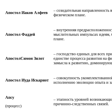
– созидательная направленность 
Апостол Иаков Алфеев
физическом плане.
– внутренняя предрасположенност
Апостол Фаддей
мыслительных импульсах идеям,
плане.
– господство единых для всех пр
АпостолСимон Зилот
единстве процесса развития на ф
замысла к развитию, доминирующ
– совокупность укомплектованно
Апостол Иуда Искариот
исполнению эволюции опыта и за
Апсу
– этапность уровней возникающи
причинно-следственных связей.
(процесс)