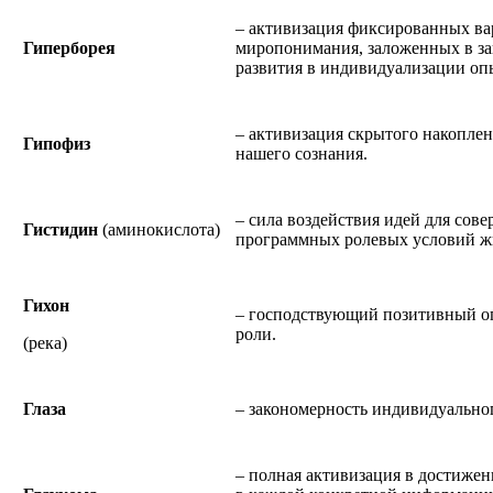
– активизация фиксированных в
Гиперборея
миропонимания, заложенных в за
развития в индивидуализации оп
– активизация скрытого накоплен
Гипофиз
нашего сознания.
– сила воздействия идей для сов
Гистидин
(аминокислота)
программных ролевых условий ж
Гихон
– господствующий позитивный о
роли.
(река)
Глаза
– закономерность индивидуальног
– полная активизация в достиже