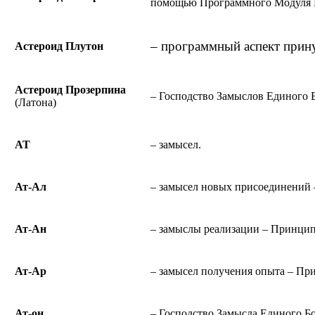
помощью Программного Модуля 
– программный аспект прин
Астероид Плутон
Астероид Прозерпина
– Господство Замыслов Единого Б
(Латона)
АТ
– замысел.
Ат-Ал
– замысел новых присоединений 
Ат-Ан
– замыслы реализации – Принцип
Ат-Ар
– замысел получения опыта – Пр
Ат-он
– Господство Замысла Единого Бо