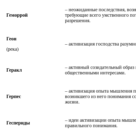
– неожиданные последствия, воз
Геморрой
требующие всего умственного пот
разрешения.
Геон
– активизация господства разумн
(река)
– активный созидательный обра
Геракл
общественными интересами.
– активизация опыта мышления п
Герпес
возникшего из него понимания с
жизни.
– идеи активизации опыта мышле
Геспериды
правильного понимания.