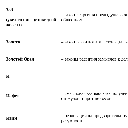
Зоб
– закон вскрытия предыдущего оп
(увеличение щитовидной
обществом.
железы)
Золото
– закон развития замыслов к дал
Золотой Орел
– законы развития замыслов к да
И
– смысловая взаимосвязь получ
Иафет
стимулов и противовесов.
– реализация на предварительно
Иван
разумности.