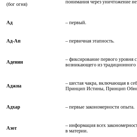
понимания через уничтожение не
(бог огня)
Ад
– первый.
Ад-Ап
– первичная этапность.
– фиксирование первого уровня с
Аденин
возникающего из традиционного 
– шестая чакра, включающая в се
Аджна
Принцип Истины, Принцип Обно
Адхар
– первые закономерности опыта.
– информация всех закономернос
Азот
в материи.