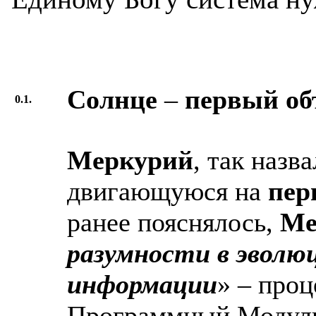
Солнце
–
первый о
0.1.
Меркурий
, так назв
двигающуюся на
пер
ранее пояснялось,
Ме
разумности в эволю
информации
» – проц
Программный Модуль